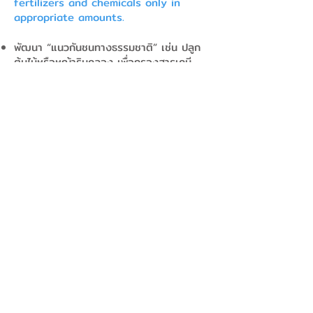
fertilizers and chemicals only in
appropriate amounts.
พัฒนา “แนวกันชนทางธรรมชาติ” เช่น ปลูก
ต้นไม้หรือหญ้าริมคลอง เพื่อกรองสารเคมี
ก่อนไหลลงน้ำ
Develop natural buffer zones, such
as planting trees or grasses along
canals, to filter chemicals before
they reach waterways.
ปรับปรุงระบบบำบัดน้ำเสียในโรงงานและชุมชน
Improve wastewater treatment
systems in factories and
communities.
สร้างความรู้ความเข้าใจให้ประชาชนเรื่องผลก
ระทบของสารเคมีในชีวิตประจำวัน
Build public awareness about the
impacts of chemicals used in daily
life.